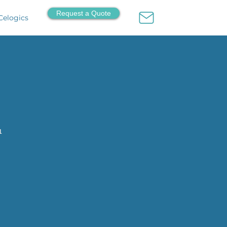
Request a Quote
Celogics
1