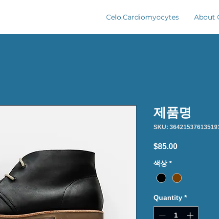
Celo.Cardiomyocytes
About 
제품명
SKU: 36421537613519
Price
$85.00
색상
*
Quantity
*